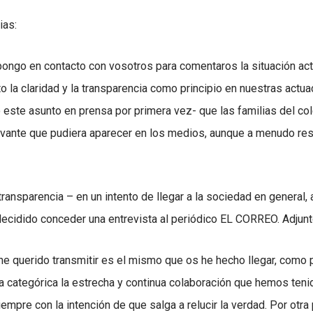
ias:
ongo en contacto con vosotros para comentaros la situación ac
la claridad y la transparencia como principio en nuestras actua
 este asunto en prensa por primera vez- que las familias del co
evante que pudiera aparecer en los medios, aunque a menudo resu
transparencia – en un intento de llegar a la sociedad en general,
decidido conceder una entrevista al periódico EL CORREO. Adjunt
he querido transmitir es el mismo que os he hecho llegar, como p
ma categórica la estrecha y continua colaboración que hemos teni
mpre con la intención de que salga a relucir la verdad. Por otra